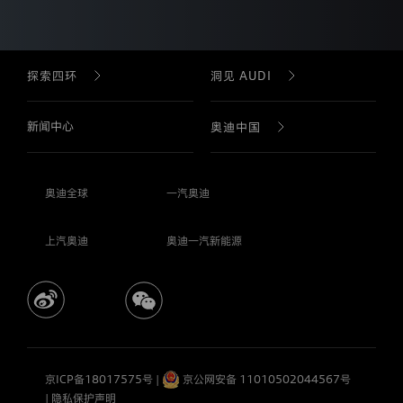
方
式
与
范
探索四环
洞见 AUDI
围，
并
重
新闻中心
品牌故事
品牌故事
奥迪中国
新
获
得
奥迪科技
AUDI 科技
您
公司简介
的
奥迪全球
一汽奥迪
授
权
奥迪 F1 & 赛车运动
AUDI 车型
企业社会责任
上汽奥迪
奥迪一汽新能源
同
意。
若
奥迪设计
购车工具
企业年报
本
网
站
奥迪车型
诚信、合规与风险管理
就
特
定
购车工具
加入我们
京ICP备18017575号
|
京公网安备 11010502044567号
产
|
隐私保护声明