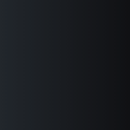
信
息。
若
风险管理
未
来
和内部控制
该
情
况
发
了解更多
生
改
变，
我
们
会
在
公
布
本
隐
私
保
护
声
明