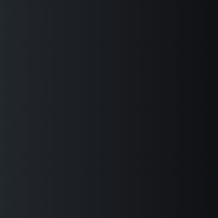
的
页
面
向
您
详
细
阐
述
我
们
届
时
收
集
使
用
您
个
人
信
息
的
目
的、