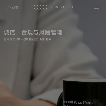
隐
私
查
探
保
看
索
护
全
诚信、合规与风险管理
四
部
声
洞
环
明
见
坚守信念 以行动捍卫企业公民价值观
AUDI
奥
新
热
迪
闻
（中
中
门
奥
国）
心
搜
迪
企
中
索
业
国
管
理
奥
有
迪
限
公
品
司
牌
（“我
们”）
e-
非