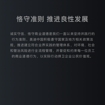
保
护
相
关
恪守准则 推进良性发展
法
律
规
定
诚实守信、恪守商业道德是我们一直以来坚持并践行的
来
行为准则，奥迪中国积极遵守国家及地方相关政策法
处
规，推进建立符合业界实践的管理体系，对环境、社会
理
您
和管治风险进行全流程管理，并督促和约束每一位员工
的
的商业道德行为，以实际行动捍卫企业公民价值观。
个
人
信
息，
诚信与合规
就
相
应
处
了解更多
理
活
动