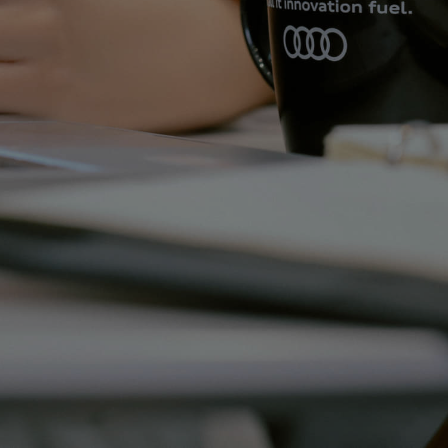
常
tron
尊
重
您
的
隐
私，
我
们
承
诺
将
遵
照
中
华
人
民
共
和
国
个
人
信
息