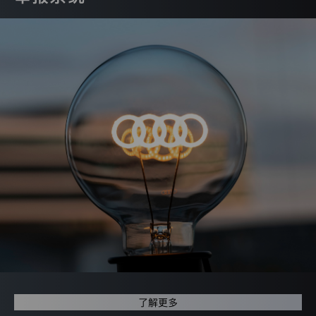
化
处
理
您
的
IP
地
址，
我
们
不
会
收
集
使
用
您
的
其
它
类
型
的
个
了解更多
人