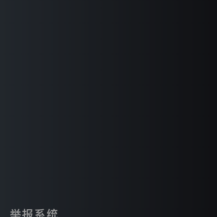
款
和
内
容。
目
前，
本
网
站
仅
在
获
得
您
的
同
意
之
后
收
集
并
匿
举报系统
名