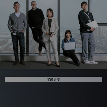
集
使
用
您
的
个
人
信
息。
您
阅
读
本
隐
私
保
护
声
明
了解更多
后
继
续
浏
商业合作伙伴
览
本