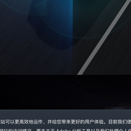
的网站可以更高效地运作，并给您带来更好的用户体验。目前我们使用 