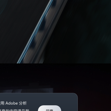
Adobe 分析