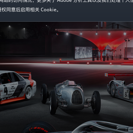
ol) 分析我们网站的访问情况，更多关于 Adobe 分析工具以及我们处理
同意后启用相关 Cookie。