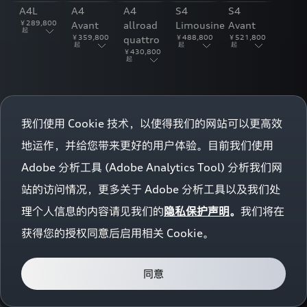
您的登录状态已失效，需要重新登录才能继续操作
A4L
A4
A4
S4
S4
常
tron
获取验证码
尊
￥
289,800
Avant
allroad
Limousine
Avant
起
重新登录
取消
重
￥
359,800
￥
488,800
￥
521,800
quattro
户协议》
和
《隐私条款》
起
起
起
您
￥
430,800
的
起
隐
私，
/注册
我
车辆信息
车辆信息
车辆信息
车辆信息
车辆信息
们
承
我们使用 Cookie 技术，以使得我们的网站可以更高效
诺
地运作，并给您带来更好的用户体验。目前我们使用
将
RS 4
遵
Avant
Adobe 分析工具 (Adobe Analytics Tool) 分析我们网
照
￥
828,800
起
中
站的访问情况，更多关于 Adobe 分析工具以及我们处
华
人
理个人信息的内容请见我们的
隐私保护声明
。
我们将在
民
车辆信息
获得您的授权同意后启用相关 Cookie。
A5
共
和
国
个
同意
人
信
A5L
A5
A5
A5
S5
息