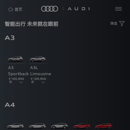
隐
智能出行 未来就在眼前
筛选
私
查
探
保
看
索
护
全
A3
四
部
声
洞
环
明
见
AUDI
奥
新
热
迪
闻
（中
中
A3
A3L
门
奥
国）
心
Sportback
Limousine
搜
迪
企
￥
165,900
￥
169,900
中
索
业
起
起
国
管
理
奥
有
车辆信息
个性化定制
车辆信息
个性化定制
迪
限
A4
公
品
司
牌
（“我
们”）
登录已过期
e-
非