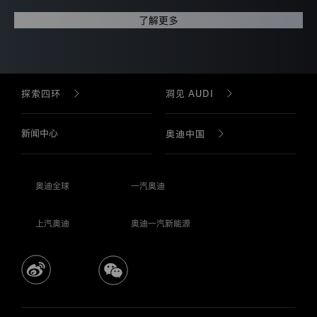
集
使
了解更多
用
您
的
个
人
信
探索四环
洞见 AUDI
息。
您
阅
新闻中心
品牌故事
品牌故事
奥迪中国
读
本
隐
奥迪科技
AUDI 科技
公司简介
私
奥迪全球
一汽奥迪
保
护
奥迪 F1 & 赛车运动
AUDI 车型
企业社会责任
声
上汽奥迪
奥迪一汽新能源
明
后
奥迪设计
购车工具
企业年报
继
续
浏
奥迪车型
诚信、合规与风险管理
览
本