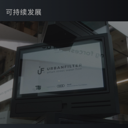
相
关
可持续发展
的
权
利。
本
隐
私
保
护
声
明
将
介
绍
我
们
如
何
通
过
本
网
站
收