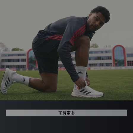
获
得
您
的
授
迪
权
同
意，
保
障
您
的
个
登录已过期
人
您的登录状态已失效，需要重新登录才能继续操作
信
息
获取验证码
安
重新登录
取消
全
户协议》
和
《隐私条款》
并
且
确
保
了解更多
/注册
您
行
使