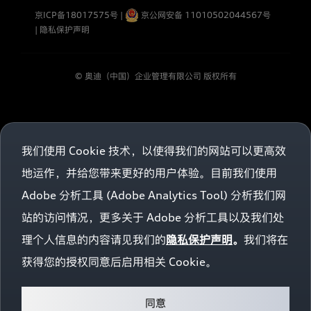
网
购车工具
加入我们
京ICP备18017575号
|
京公网安备 11010502044567号
站
的，
|
隐私保护声明
表
示
您
© 奥迪（中国）企业管理有限公司 版权所有
已
完
全
理
解
并
我们使用 Cookie 技术，以使得我们的网站可以更高效
接
受
地运作，并给您带来更好的用户体验。目前我们使用
本
隐
Adobe 分析工具 (Adobe Analytics Tool) 分析我们网
私
站的访问情况，更多关于 Adobe 分析工具以及我们处
保
护
理个人信息的内容请见我们的
隐私保护声明
。
我们将在
声
明
获得您的授权同意后启用相关 Cookie。
的
全
部
同意
条