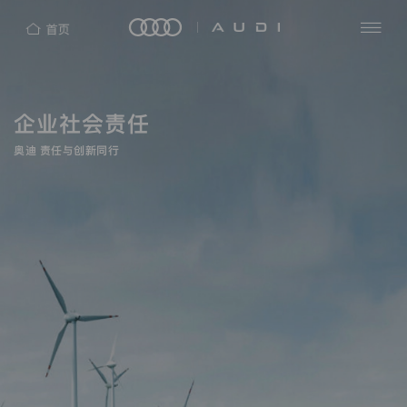
隐
私
查
探
保
看
索
护
全
企业社会责任
四
部
声
洞
环
明
见
奥迪 责任与创新同行
AUDI
奥
新
热
迪
闻
（中
中
门
奥
国）
心
搜
迪
企
中
索
业
国
管
理
奥
有
迪
限
公
品
司
牌
（“我
们”）
e-
非