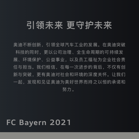
保
护
相
关
引领未来 更守护未来
法
律
规
定
奥迪不断创新，引领全球汽车工业的发展。在奥迪突破
来
科技的同时，更以公司治理、全生命周期的可持续发
处
展、环境保护、公益事业，以及员工福祉为企业社会责
理
您
任与担当。我们相信，在每一次进步的背后，不仅有创
的
新与突破，更有奥迪对社会和环境的深度关怀。让我们
个
一起，发现和见证奥迪为美好世界而持之以恒的承诺和
人
信
努力。
息，
就
相
应
处
FC Bayern 2021
理
活
动