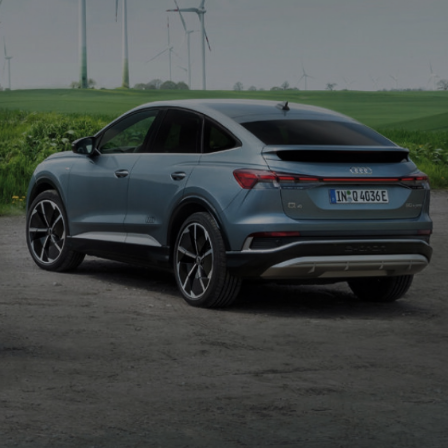
常
tron
尊
重
您
的
隐
私，
我
们
承
诺
将
遵
照
中
华
人
民
共
和
国
个
人
信
息