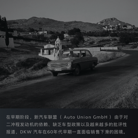
款
和
内
容。
目
前，
本
网
站
仅
在
获
得
您
的
同
意
之
后
收
在早期阶段，新汽车联盟（ Auto Union GmbH ）由于对
集
二冲程发动机的依赖、缺乏车型政策以及越来越多的批评性
并
匿
报道，DKW 汽车在60年代早期一直面临销售下滑的困境。
名