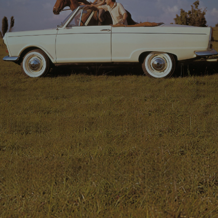
常
tron
尊
重
您
的
隐
私，
我
们
承
诺
将
遵
照
中
华
人
民
共
和
国
个
人
信
息