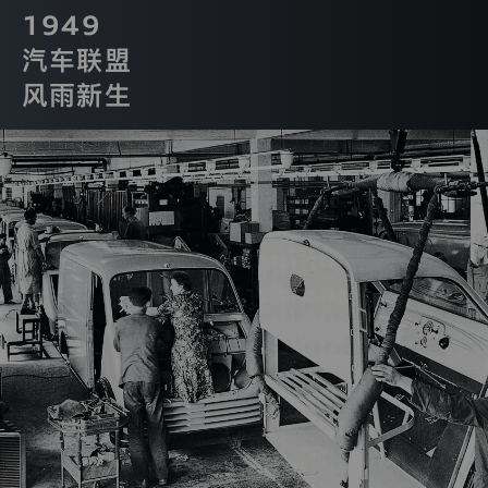
集
1949
使
用
汽车联盟
您
的
风雨新生
个
人
信
息。
您
阅
读
本
隐
私
保
迪
护
声
明
后
继
续
浏
览
登录已过期
本
您的登录状态已失效，需要重新登录才能继续操作