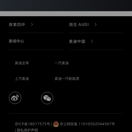
的
页
面
向
探索四环
洞见 AUDI
您
详
细
新闻中心
品牌故事
品牌故事
奥迪中国
阐
述
我
们
奥迪科技
AUDI 科技
公司简介
届
奥迪全球
一汽奥迪
时
收
奥迪 F1 & 赛车运动
AUDI 车型
企业社会责任
集
上汽奥迪
奥迪一汽新能源
使
用
奥迪设计
购车工具
企业年报
您
个
人
奥迪车型
诚信、合规与风险管理
信
息
的
购车工具
加入我们
京ICP备18017575号
|
京公网安备 11010502044567号
目
|
隐私保护声明
的、