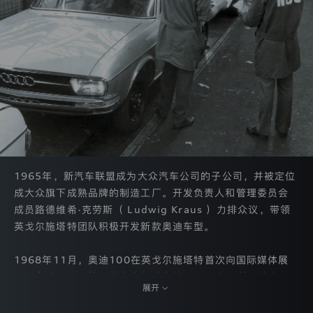
信
息。
若
未
来
该
情
况
发
生
改
变，
我
们
1965年，新汽车联盟成为大众汽车公司的子公司，并被定位
会
成大众旗下成熟品牌的制造工厂。开发负责人和管理委员会
在
成员路德维希·克劳斯（ Ludwig Kraus ）力排众议，带领
公
布
英戈尔施塔特团队积极开发新款奥迪车型。
本
隐
1968年11月，奥迪100在英戈尔施塔特首次向国际媒体展
私
保
示。奥迪100是第一款完全摆脱之前 DKW 车型基因的汽
护
展开
车，它让奥迪取得了巨大的成功，也帮助新汽车联盟保持了
声
独立的身份。
明