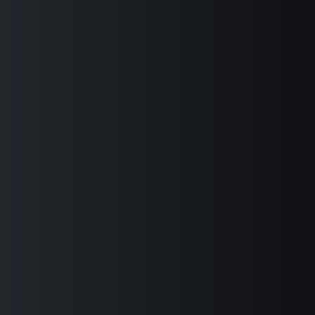
获
得
您
的
授
权
同
意，
保
障
您
的
个
人
信
息
安
全
并
且
确
保
您
行
使