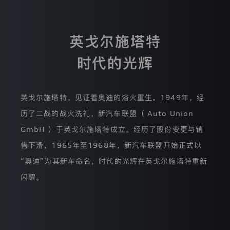
保
护
相
关
英戈尔施塔特
法
律
时代的光辉
规
定
来
处
英戈尔施塔特，见证着奥迪的浴火重生。1949年，经
理
您
历了二战的战火洗礼，新汽车联盟（ Auto Union
的
个
GmbH ）于英戈尔施塔特成立。经历了股份变更与销
人
售下滑，1965年至1968年，新汽车联盟开始正式以
信
息，
“奥迪”为其新车命名，时代的光辉在英戈尔施塔特重新
就
相
闪耀。
应
处
理
活
动