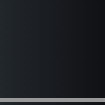
相
关
的
权
利。
本
隐
私
保
护
声
明
将
介
绍
我
们
如
何
通
过
本
网
站
收