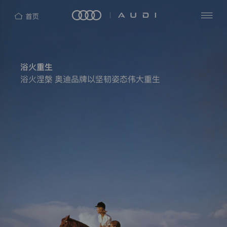
隐
私
查
探
保
看
索
护
全
浴火重生
四
部
声
洞
环
浴火涅槃 奥迪品牌以坚韧姿态伟大重生
明
见
AUDI
奥
新
热
迪
闻
（中
中
门
奥
国）
心
搜
迪
企
中
索
业
国
管
理
奥
有
迪
限
公
品
司
牌
（“我
们”）
e-
非