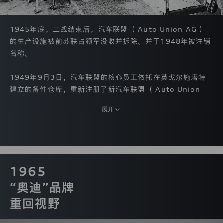
网
站
获取验证码
的，
重新登录
取消
1945年底，二战结束后，汽车联盟（ Auto Union AG ）
表
户协议》
和
《隐私条款》
示
的生产设施被前苏联占领军没收并拆除。并于1948年被注销
您
名称。
已
/注册
完
全
1949年9月3日，汽车联盟的核心员工依托在英戈尔施塔特
理
建立的备件仓库，重新注册了新汽车联盟（ Auto Union
解
GmbH ）。在战后的风雨中，奥迪重焕新生。
并
展开
接
受
本
隐
私
保
护
1965
声
明
“奥迪”品牌
的
重回视野
全
部
条