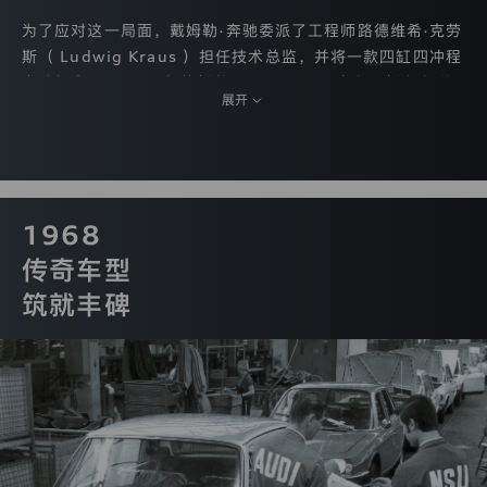
化
为了应对这一局面，戴姆勒·奔驰委派了工程师路德维希·克劳
处
理
斯（ Ludwig Kraus ）担任技术总监，并将一款四缸四冲程
您
发动机应用于1963年的新款 DKW F 102 客车。新汽车联
的
展开
盟于1965年推出了公司战后首款采用四冲程发动机设计的全
IP
地
新车型。这标志着新时代的开始，“奥迪”作为新车型名称，
址，
重新被推向了大众的视野。
我
们
不
会
1968
收
传奇车型
集
使
筑就丰碑
用
您
的
其
它
类
型
的
个
人