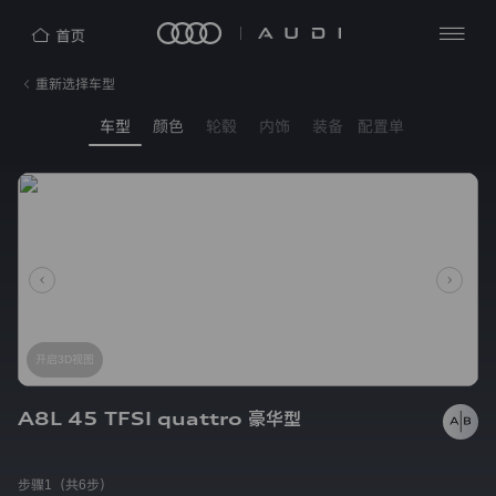
隐
重新选择车型
私
查
探
保
看
车型
颜色
轮毂
内饰
装备
配置单
索
护
全
四
部
声
洞
环
明
见
AUDI
奥
新
热
迪
闻
（中
中
门
奥
心
国）
搜
迪
企
中
索
业
国
管
理
开启3D视图
奥
有
迪
限
公
A8L 45 TFSI quattro 豪华型
品
司
牌
（“我
们”）
步骤1（共6步）
e-
非