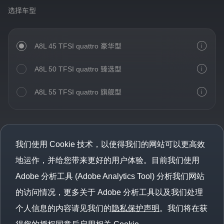
tron
常
选择车型
尊
登录已过期
重
您的登录状态已失效，需要重新登录才能继续操作
您
获取验证码
的
A8L 45 TFSI quattro 豪华型
重新登录
取消
隐
户协议》
和
《隐私条款》
私，
A8L 50 TFSI quattro 臻选型
我
们
承
/注册
A8L 55 TFSI quattro 旗舰型
诺
将
遵
照
中
华
我们使用 Cookie 技术，以使得我们的网站可以更高效
人
地运作，并给您带来更好的用户体验。目前我们使用
民
共
Adobe 分析工具 (Adobe Analytics Tool) 分析我们网站
和
国
的访问情况，更多关于 Adobe 分析工具以及我们处理
个
人
个人信息的内容请见我们的
隐私保护声明
。
我们将在获
信
息