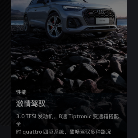
信
息。
若
未
来
该
情
况
发
生
改
变，
我
们
会
在
性能
公
布
激情驾驭
本
隐
私
3.0 TFSI 发动机，8速 Tiptronic 变速箱搭配
保
全
护
时 quattro 四驱系统，酣畅驾驭多种路况
声
明