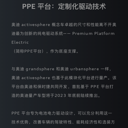
生
PPE 平台：定制化驱动技术
成
识
别
符，
奥迪 activesphere 概念车卓越的尺寸和性能离不开奥
以
迪最为创新的纯电驱动系统—— Premium Platform
分
析
Electric
您
每
（简称PPE平台），作为底座支撑。
一
次
访
与奥迪 grandsphere 和奥迪 urbansphere 一样，
问
我
奥迪 activesphere 也基于此模块化平台进行量产。该
们
网
平台由奥迪和保时捷共同开发，首批基于 PPE 平台打
站
造的奥迪量产车型将于2023 年底前陆续推出。
的
情
况。
我
PPE 平台专为电池电力驱动设计，可以充分利用这一
们
技术优势，改善车辆的驾驶特性、能耗经济性和选装方
不
能