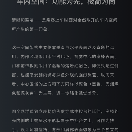
车内空间：功能为先，极简为尚
实
现
的。
清晰和整洁——是乘客上车时面对全然敞开的车内空间
所产生的第一印象。
Cookies
能
防
这一空间架构主要依靠垂直与水平表面以及直角的运
止
您
用。内部区域采用水平对比色，视觉中心的座椅表面、
再
门和前饰板则采用了温暖的熔岩红配色，即便只透过侧
次
填
窗，也能感受到内饰与深色外观的强烈反差。纵向来
入
相
看，中心区域的上方和下方同样以深色（黑色、无烟煤
同
色和深灰色）为主导，进一步强化视觉差异。
信
息，
使
特
四个悬浮式独立座椅仿佛贯穿式中控台的延伸。座椅外
定
内
壳内侧的上端呈水平形状置于中控台之上，可作为扶
容
手。设计师将座椅、背部和肩部表面想象为三个独立的
的