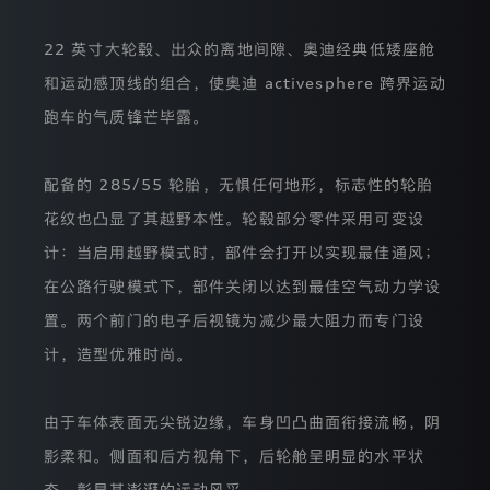
化
处
22 英寸大轮毂、出众的离地间隙、奥迪经典低矮座舱
理
您
和运动感顶线的组合，使奥迪 activesphere 跨界运动
的
IP
跑车的气质锋芒毕露。
地
址，
我
配备的 285/55 轮胎，无惧任何地形，标志性的轮胎
们
不
花纹也凸显了其越野本性。轮毂部分零件采用可变设
会
收
计：当启用越野模式时，部件会打开以实现最佳通风；
集
在公路行驶模式下，部件关闭以达到最佳空气动力学设
使
用
置。两个前门的电子后视镜为减少最大阻力而专门设
您
的
计，造型优雅时尚。
其
它
类
由于车体表面无尖锐边缘，车身凹凸曲面衔接流畅，阴
型
的
影柔和。侧面和后方视角下，后轮舱呈明显的水平状
个
人
态，彰显其澎湃的运动风采。