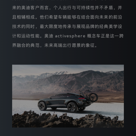
网
来的奥迪客户而言，个人出行与可持续性并不矛盾，并
站
的，
且相辅相成。他们希望车辆能够在结合面向未来的前沿
表
示
技术的同时，最大限度地传承与展现品牌的经典美学设
您
已
计和运动性能。奥迪 activesphere 概念车正是这一跨
完
界融合的典范，未来高端出行愿景的象征。
全
理
解
并
接
受
本
隐
私
保
护
声
明
的
全
部
条