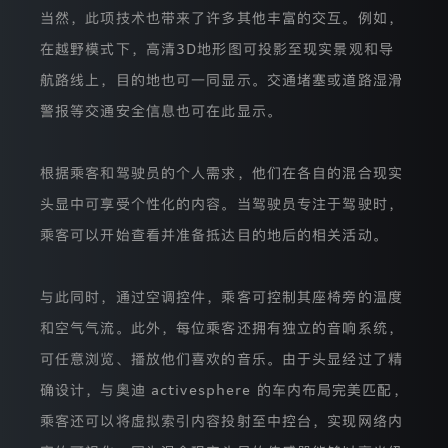
为
当然，此项技术也带来了许多其他丰富的交互。例如，
完
成
在越野模式下，高清3D地形图可投影至现实景观和导
前
述
航路线上，目的地也可一同显示。交通堵塞或道路湿滑
分
警报等交通安全信息也可在此显示。
析，
我
们
需
根据乘客和驾驶员的个人需求，他们在各自的混合现实
将
头显中可享受个性化的内容。当驾驶员专注于驾驶时，
您
的
乘客可以开始查看并准备抵达目的地后的相关活动。
IP
地
址
传
与此同时，通过空调控件，乘客可控制其座椅旁的温度
输
和空气气流。此外，每位乘客还拥有独立的音响系统，
至
位
可任意浏览、播放他们喜欢的音乐。由于头显经过了精
于
中
确设计，与奥迪 activesphere 的车内布局完美匹配，
国
乘客还可以将虚拟索引内容投射至中控台，实现网络内
境
外