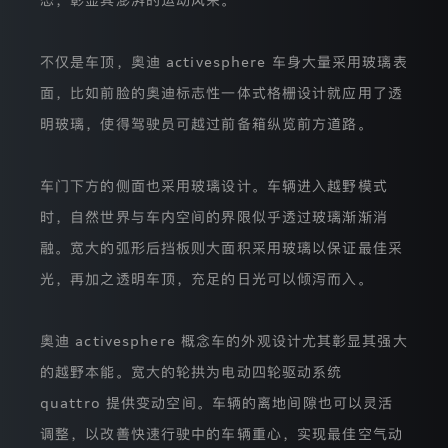
信
息。
若
不仅是车顶，奥迪 activesphere 车身大量采用玻璃表
未
来
面，比如前脸的奥迪标志性一体式格栅设计就应用了透
该
情
明玻璃，使得驾驶员可越过前备箱纵览前方道路。
况
发
生
车门下方的侧面也采用玻璃设计。车辆进入越野模式
改
变，
时，自然世界与车内空间的界限似乎透过玻璃渐渐消
我
们
融。宽大的弧形后挡板则大面积采用玻璃以保证最佳采
会
光，再加之透明车顶，充足的日光可以倾泻而入。
在
公
布
本
奥迪 activesphere 概念车的外观设计尤其彰显其强大
隐
的越野本能。宽大的轮拱为电动四轮驱动系统
私
保
quattro 提供变动空间。车辆的离地间隙也可以灵活
护
声
调整，以改善快速行驶中的车辆重心，实现最佳空气动
明