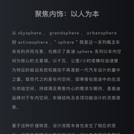
息。
Cookies
聚焦内饰：以人为本
的
其
中
一
从 skysphere 、 grandsphere 、 urbansphere
个
功
到 activesphere ，“ sphere ” 既是这一系列概念车
能
是
命名的共同元素，也揭示了奥迪 sphere 系列以车内空
可
间为核心的主基调。以千瓦、公里/小时或横向加速度
以
在
为特征的驱动系统和操控不再是新一代汽车设计的重中
访
客
之重。取而代之的是车内空间，即乘客在旅途中的生活
重
迪
复
与体验空间。持续满足乘客内心的需求与期待，是奥迪
访
品牌对于车内空间、车辆结构及各项功能设计的灵感源
问
本
泉。
网
站
时
基于这种价值转变，设计流程本身也发生了相应的变
对
登录已过期
其