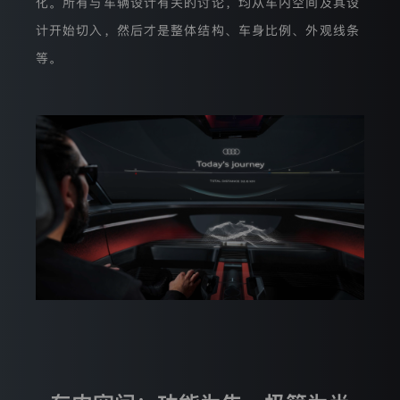
化。所有与车辆设计有关的讨论，均从车内空间及其设
您的登录状态已失效，需要重新登录才能继续操作
进
行
计开始切入，然后才是整体结构、车身比例、外观线条
获取验证码
识
重新登录
取消
别，
等。
户协议》
和
《隐私条款》
这
一
功
能
/注册
是
通
过
存
储
访
客
浏
览
器
的
随
机
识
别
符
而