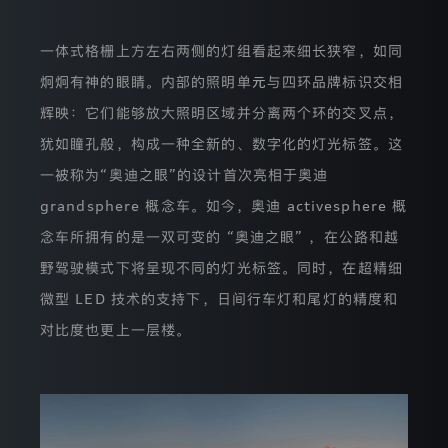
品、
服
务
一体式格栅上方左右两侧的灯组看起来细长狭窄，如同
公
布
炯炯有神的眼睛。内部的照明单元与四环品牌标识交相
单
独
辉映：它们能够放大照明区域并分离两个环的交叉点，
的
犹如瞳孔般，构成一种全新的、数字化的灯光标签。这
隐
私
一被称为“奥迪之眼”的设计首次亮相于奥迪
政
策，
grandsphere 概念车。如今，奥迪 activesphere 概
也
请
念车所拥有的是一双可变的 “奥迪之眼” ，在公路和越
您
野驾驶模式下将呈现不同的灯光标签。同时，在超精细
仔
细
微型 LED 技术的支持下，日间行车灯和尾灯的精度和
阅
读
对比度也更上一层楼。
并
理
解。
Cookies