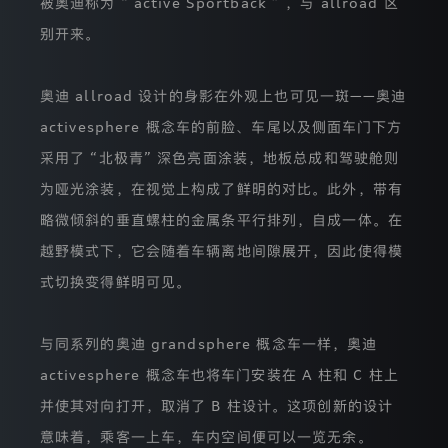
被奥迪称为 “ active Sportback ” ，与 allroad 区
方
别开来。
式
与
范
围，
奥迪 allroad 设计的身影在外观上也可见一斑——奥迪
并
重
activesphere 概念车的前脸、车尾以及侧面车门下方
新
采用了 “北极青” 深色亮面涂装，地板总成和驾驶舱则
获
得
为哑光涂装，在视觉上构成了鲜明的对比。此外，带有
您
的
略微倾斜的垂直螺柱的金属条平行排列，自成一体。在
授
越野模式下，它会随着车辆离地间隙展开，因此使得模
权
同
式切换变得鲜明可见。
意。
若
本
网
与同系列的奥迪 grandsphere 概念车一样，奥迪
站
activesphere 概念车也将车门安装在 A 柱和 C 柱上
就
特
并使其对向打开，取消了 B 柱设计。这项创新的设计
定
产
意味着，乘客一上车，车内空间便可以一览无余。