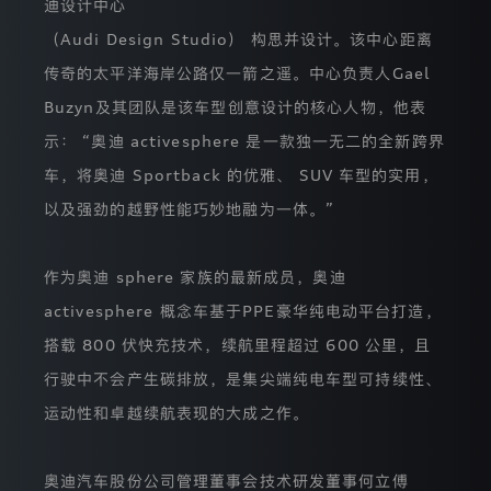
获
迪设计中心
得
（Audi Design Studio） 构思并设计。该中心距离
您
的
传奇的太平洋海岸公路仅一箭之遥。中心负责人Gael
授
权
Buzyn及其团队是该车型创意设计的核心人物，他表
同
意，
示： “奥迪 activesphere 是一款独一无二的全新跨界
保
车，将奥迪 Sportback 的优雅、 SUV 车型的实用，
障
您
以及强劲的越野性能巧妙地融为一体。”
的
个
人
作为奥迪 sphere 家族的最新成员，奥迪
信
息
activesphere 概念车基于PPE豪华纯电动平台打造，
安
全
搭载 800 伏快充技术，续航里程超过 600 公里，且
并
且
行驶中不会产生碳排放，是集尖端纯电车型可持续性、
确
运动性和卓越续航表现的大成之作。
保
您
行
使
奥迪汽车股份公司管理董事会技术研发董事何立傅