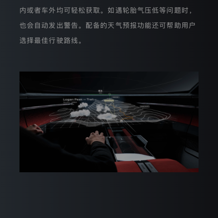
的
内或者车外均可轻松获取。如遇轮胎气压低等问题时，
IP
地
也会自动发出警告。配备的天气预报功能还可帮助用户
址
选择最佳行驶路线。
进
行
匿
名
化
处
理。
此
外，
我
们
将
针
对
您
的
浏
览
器
随
机