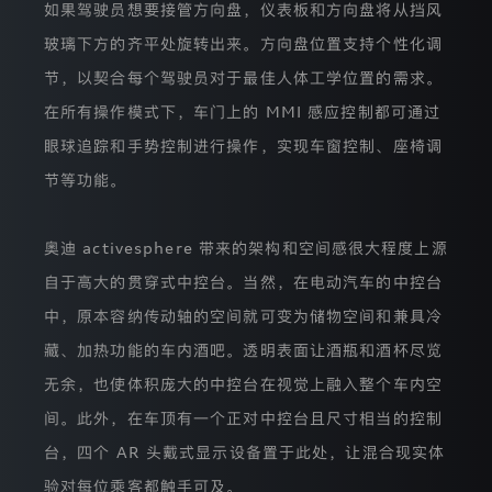
如果驾驶员想要接管方向盘，仪表板和方向盘将从挡风
部
分，
玻璃下方的齐平处旋转出来。方向盘位置支持个性化调
从
而
节，以契合每个驾驶员对于最佳人体工学位置的需求。
我
在所有操作模式下，车门上的 MMI 感应控制都可通过
们
将
眼球追踪和手势控制进行操作，实现车窗控制、座椅调
会
使
节等功能。
网
页
完
奥迪 activesphere 带来的架构和空间感很大程度上源
全
适
自于高大的贯穿式中控台。当然，在电动汽车的中控台
合
您
中，原本容纳传动轴的空间就可变为储物空间和兼具冷
的
藏、加热功能的车内酒吧。透明表面让酒瓶和酒杯尽览
要
求。
无余，也使体积庞大的中控台在视觉上融入整个车内空
间。此外，在车顶有一个正对中控台且尺寸相当的控制
如
台，四个 AR 头戴式显示设备置于此处，让混合现实体
果
验对每位乘客都触手可及。
您