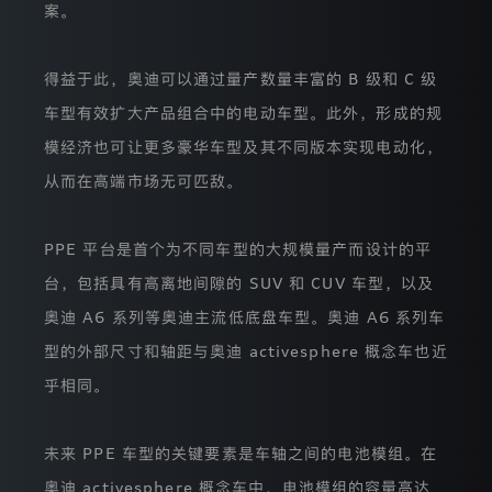
案。
也
不
会
通
得益于此，奥迪可以通过量产数量丰富的 B 级和 C 级
过
车型有效扩大产品组合中的电动车型。此外，形成的规
该
随
模经济也可让更多豪华车型及其不同版本实现电动化，
机
识
从而在高端市场无可匹敌。
别
符
识
PPE 平台是首个为不同车型的大规模量产而设计的平
别
您
台，包括具有高离地间隙的 SUV 和 CUV 车型，以及
的
身
奥迪 A6 系列等奥迪主流低底盘车型。奥迪 A6 系列车
份。
型的外部尺寸和轴距与奥迪 activesphere 概念车也近
我
们
乎相同。
基
于
使
用
未来 PPE 车型的关键要素是车轴之间的电池模组。在
Adobe
奥迪 activesphere 概念车中，电池模组的容量高达
分