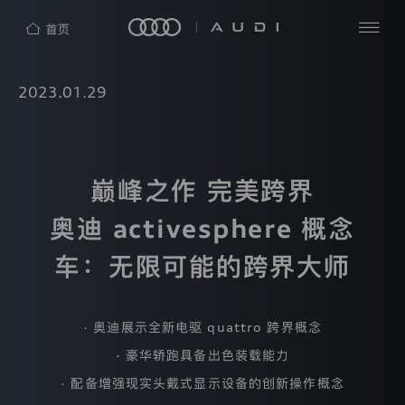
隐
私
查
2023.01.29
探
保
看
索
护
全
四
部
声
洞
环
明
见
AUDI
奥
新
巅峰之作 完美跨界
热
迪
闻
（中
中
门
奥迪 activesphere 概念
奥
国）
心
搜
迪
企
中
索
业
车：无限可能的跨界大师
国
管
理
奥
有
迪
限
· 奥迪展示全新电驱 quattro 跨界概念
公
品
司
· 豪华轿跑具备出色装载能力
牌
（“我
· 配备增强现实头戴式显示设备的创新操作概念
们”）
e-
非