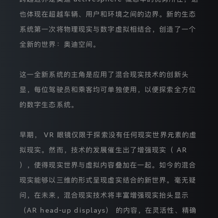
联
网
也体现在超越车辆、用户和环境之间的边界。新的生态
浏
览
系统第一次将物理现实与数字虚拟相结合，创造了一个
器
全新的世界：奥迪空间。
的
帮
助
功
这一全新系统的主角是应用了混合现实技术的创新头
能
来
显，每位驾驶员和乘客均可单独使用，以便探索全方位
了
的数字生态系统。
解
如
何
更
早期， VR 眼镜仅限于探索没有任何现实世界元素的虚
改
这
拟现实。然而，技术的发展催生出了增强现实（ AR
些
），使得现实世界与虚拟内容叠加在一起。如今的混合
设
置。
现实能够以三维的形式呈现虚实结合的新世界。毫无疑
问，在未来，混合现实技术将丰富增强现实抬头显示
（AR head-up displays） 的内容，在灵活性、精确
目