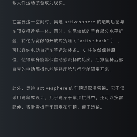
会
载大件运动装备成为现实。
造
成
任
在需要这一空间时，奥迪 activesphere 的透明后窗与
何
损
车顶变得近乎一体。同时，车尾较低的垂直部分水平折
坏。
网
叠，转化为宽敞的开放式货厢 ( “active back” ） ，
页
可以容纳电动自行车等运动装备。 C 柱依然保持原
中
的
位，使得车身能够保留动感流畅的轮廓。后排座椅后部
Cookies
不
自带的电动隔板也能够将座舱与行李舱隔离开来。
会
包
含
此外，奥迪 activesphere 的车顶适配滑雪架。它不仅
任
何
采用隐藏式设计，几乎隐身于车顶拱线中，还可以按需
有
关
延伸，将滑雪板牢牢固定在车顶，便于运输。
您
的
个
人
信