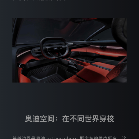
想
停
用
Cookies，
您
可
以
随
时
在
浏
览
器
中
更
改
并
设
置。
请
奥迪空间：在不同世界穿梭
您
使
用
互
跨越边界是奥迪 activesphere 概念车的优势所在，这