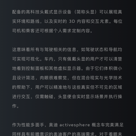
集
使
配备的高科技头戴式显示设备（简称头显）可以展现真
用
您
实环境和路线，以及实时的 3D 内容和交互元素。每位
的
个
司机和乘客还可根据个人需求定制内容。
人
信
息。
这意味着所有与驾驶相关的信息，如驾驶状态和导航均
您
阅
可实现可视化。车内，只有佩戴头显的用户才可以清楚
读
本
地看到控制面板和其他虚拟显示器。由于它们体积微小
隐
且设计简洁，肉眼很难察觉，但在混合现实与光学技术
私
保
的帮助下，用户可以精准地与这些真实但不可见的区域
护
声
进行交互，仅需触碰，头显便会实时显示场景并执行操
明
后
作。
继
续
浏
作为性能多面手，奥迪 activesphere 概念车完美满足
览
本
同样具有前瞻意识的奥迪客户的高端需求。对于着眼未