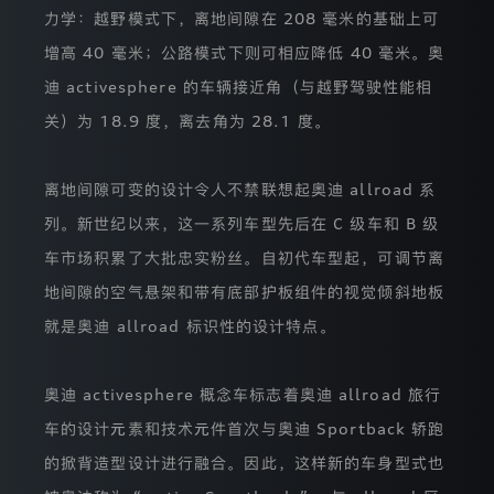
的
力学：越野模式下，离地间隙在 208 毫米的基础上可
页
增高 40 毫米；公路模式下则可相应降低 40 毫米。奥
面
向
迪 activesphere 的车辆接近角（与越野驾驶性能相
您
详
关）为 18.9 度，离去角为 28.1 度。
细
阐
述
离地间隙可变的设计令人不禁联想起奥迪 allroad 系
我
们
列。新世纪以来，这一系列车型先后在 C 级车和 B 级
届
时
车市场积累了大批忠实粉丝。自初代车型起，可调节离
收
地间隙的空气悬架和带有底部护板组件的视觉倾斜地板
集
使
就是奥迪 allroad 标识性的设计特点。
用
您
个
人
奥迪 activesphere 概念车标志着奥迪 allroad 旅行
信
车的设计元素和技术元件首次与奥迪 Sportback 轿跑
息
的
的掀背造型设计进行融合。因此，这样新的车身型式也
目
的、