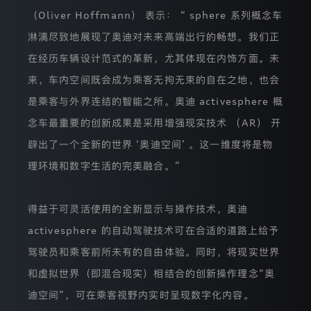
相
关
（Oliver Hoffmann） 表示： “ sphere 系列概念车
的
淋漓尽致地展现了奥迪对未来高端出行的畅想。我们正
权
利。
在经历车辆设计范式的革新，尤其体现在内饰方面。未
本
隐
来，车内空间既会成为乘客无拘无束的自在之地，也会
私
是乘客与外界连结的智能之所。奥迪 activesphere 概
保
护
念车最重要的创新成果是采用增强现实技术 （AR） 开
声
明
辟出了一个全新的世界 ‘奥迪空间’ 。这一维度将是物
将
介
理环境和数字生活的完美融合。”
绍
我
们
得益于可灵活使用的全新显示与操作技术，奥迪
如
何
activesphere 的自动驾驶技术可在合适的道路上给予
通
驾驶员和乘客前所未有的自由体验。同时，将现实世界
过
本
和虚拟世界（即混合现实）相结合的创新操作理念“奥
网
站
迪空间”，可在乘客视野内实时呈现数字化内容。
收