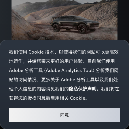
IP
地
址
的
公
司，
我
们
会
通
我们使用 Cookie 技术，以使得我们的网站可以更高效
过
与
地运作，并给您带来更好的用户体验。目前我们使用
其
下载该新闻
签
Adobe 分析工具 (Adobe Analytics Tool) 分析我们网
署
协
站的访问情况，更多关于 Adobe 分析工具以及我们处
议
探索四环
洞见 AUDI
理个人信息的内容请见我们的
隐私保护声明
。
我们将在
的
方
获得您的授权同意后启用相关 Cookie。
式
新闻中心
品牌故事
品牌故事
奥迪中国
要
求
同意
他
奥迪科技
AUDI 科技
公司简介
们
奥迪全球
一汽奥迪
按