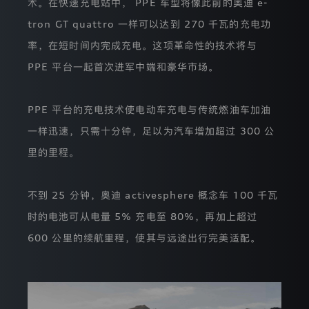
得
术。在快速充电站中， PPE 车型将像此前的奥迪 e-
您
tron GT quattro 一样可以达到 270 千瓦的充电功
的
授
率，在短时间内完成充电。这项革命性的技术将与
权
同
PPE 平台一起首次进军中端和豪华市场。
意
之
后
PPE 平台的充电技术使电动车充电与传统燃油车加油
启
用
一样迅速，只需十分钟，足以为汽车增加超过 300 公
Adobe
分
里的里程。
析
工
具。
不到 25 分钟，奥迪 activesphere 概念车 100 千瓦
对
于
时的电池可从电量 5% 充电至 80%，再加上超过
我
们
600 公里的续航里程，使其与远途出行完美适配。
委
托
处
理
您