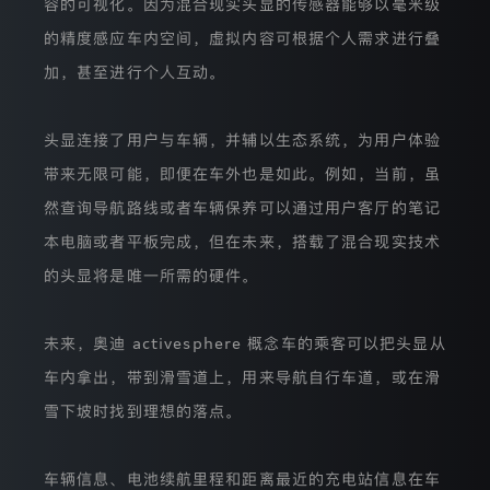
容的可视化。因为混合现实头显的传感器能够以毫米级
的
服
的精度感应车内空间，虚拟内容可根据个人需求进行叠
务
器
加，甚至进行个人互动。
（新
加
坡
头显连接了用户与车辆，并辅以生态系统，为用户体验
或
者
带来无限可能，即便在车外也是如此。例如，当前，虽
英
国
然查询导航路线或者车辆保养可以通过用户客厅的笔记
伦
本电脑或者平板完成，但在未来，搭载了混合现实技术
敦）。
我
的头显将是唯一所需的硬件。
们
将
在
未来，奥迪 activesphere 概念车的乘客可以把头显从
分
析
车内拿出，带到滑雪道上，用来导航自行车道，或在滑
完
成
雪下坡时找到理想的落点。
后
针
对
车辆信息、电池续航里程和距离最近的充电站信息在车
您