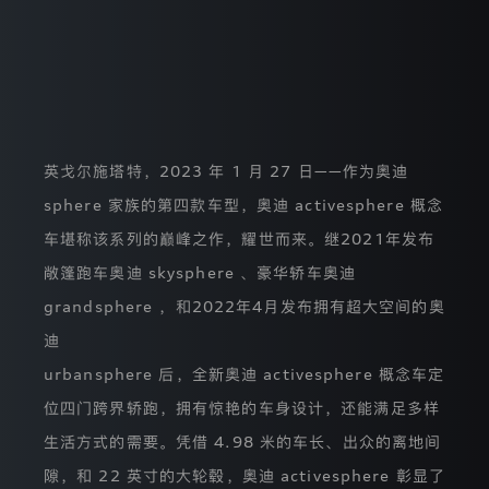
常
tron
尊
重
您
的
隐
私，
我
英戈尔施塔特，2023 年 1 月 27 日——作为奥迪
们
承
sphere 家族的第四款车型，奥迪 activesphere 概念
诺
将
车堪称该系列的巅峰之作，耀世而来。继2021年发布
遵
照
敞篷跑车奥迪 skysphere 、豪华轿车奥迪
中
grandsphere ，和2022年4月发布拥有超大空间的奥
华
人
迪
民
共
urbansphere 后，全新奥迪 activesphere 概念车定
和
位四门跨界轿跑，拥有惊艳的车身设计，还能满足多样
国
个
生活方式的需要。凭借 4.98 米的车长、出众的离地间
人
信
隙，和 22 英寸的大轮毂，奥迪 activesphere 彰显了
息