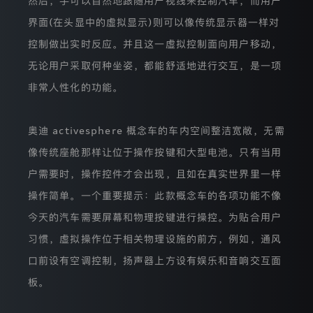
然后，手可以自然地跟随用户视线来控制汽车，而用户
问
情
界面(在头显中的虚拟显示)则可以像传统显示器一样对
况。
Adobe
控制做出实时反应。并且这一虚拟控制面向用户移动，
分
无论用户采取何种坐姿，都能舒适地进行交互，是一项
析
工
非常人性化的功能。
具
需
收
集
奥迪 activesphere 概念车的车内空间整洁宽敞，无需
您
像传统座舱那样让位于操作按键和大型电池。只有当用
的
IP
户需要时，操作控件才会出现，且如在真实世界里一样
地
址，
操作简单。一个重要提示：此款概念车的各项功能不像
以
今天的汽车需要屏幕和物理按键进行操控。为贴合用户
分
析
习惯，虚拟操作位于相关物理设施的前方，例如，通风
您
所
口前设有空调控制，扬声器上方设有娱乐和音响交互面
在
的
板。
地
区。