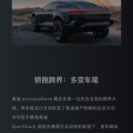
Cookies
是
包
含
数
据
的
小
文
本
文
件。
Cookies
存
储
轿跑跨界：多变车尾
于
您
的
电
奥迪 activesphere 概念车是一位形态多变的跨界大
脑
硬
师。其车尾设计生动彰显了奥迪客户积极的生活方式，
盘
并可在不牺牲奥迪
中
且
Sportback 造型优雅感与运动性的前提下，使车辆承
不