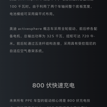
析
100 千瓦时。由于利用了两个车轴间整个底板宽度，
工
具
电池模组可采用扁平式布局。
而
存
储
奥迪 activesphere 概念车采用全轮驱动，前后桥各配
的
信
备电机，总输出功率为 325 千瓦，扭矩可达 720 牛·
息
不
米。前后轮通过五连杆结构连接，采用具有受控阻尼的
涉
自适应空气悬架系统。
及
您
的
个
人
信
息。
我
800 伏快速充电
们
将
仅
在
未来所有 PPE 车型的驱动核心将是 800 伏充电技
获