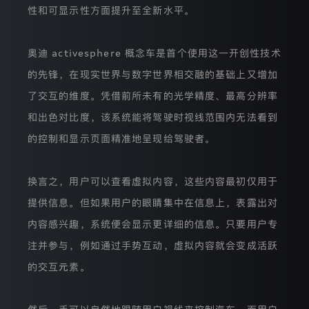
前，
性和可显示性方面提升至全新水平。
我
们
使
用
奥迪 activesphere 概念车是首个使用这一开创性技术
Adobe
的先锋，在现实世界与数字世界相交融的基础上又增加
提
供
了交互的维度。凭借前所未有的光学精度、最高分辨率
的
分
和出色对比度，该系统能将驾驶时视线范围内无法看到
析
的控制和显示页面精准地呈现给驾驶者。
工
具
（
Adobe
换言之，用户可以查看虚拟内容，这些内容最初仅用于
Analytics
Tool
提供信息。但如果用户的眼睛集中在信息上，表露出对
）
内容感兴趣，系统便会显示更详细的信息。只要用户专
来
分
注并参与，例如通过手势互动，虚拟内容就会变成活跃
析
本
的交互元素。
网
站
访