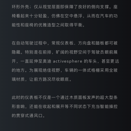
传
环形外壳；仅从视觉层面即保障了良好的侧向支撑。座
输
更
椅看起来十分轻盈，仿佛在空中悬浮，从而在汽车的功
加
能性和座椅的优雅造型之间取得平衡。
便
利，
并
且
在自动驾驶过程中，常规仪表板、方向盘和踏板都可被
帮
助
隐藏。特别是在前排，旷阔的视野空间于驾驶员眼前展
我
开，一直延伸至奥迪 activesphere 的车头，甚至更远
们
识
的地方。为展现绝佳视野，车辆的一体式格栅采用全玻
别
网
璃材质，让前方路况尽收眼底。
上
服
务
此时的仪表板不仅是一个通过木质面板发声的超大型条
中
尤
形音响，还能在收起和展开等不同状态下充当智能操控
为
受
的贯穿式通风口。
欢
迎
的