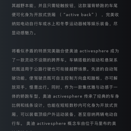
保
其越野本能，并且只需轻触按钮，这款溜背轿跑的车尾
护
便可化身为开放式货厢 （ “active back” ） ，完美收
相
关
纳如电动自行车或水上和冬季运动器械等娱乐装备，尽
法
律
显动感魅力。
规
定
来
将看似矛盾的特质完美融合使奥迪 activesphere 成为
处
理
了一款灵动不设限的跨界车。车辆搭载的驱动和悬架系
您
的
统既适用于公路行驶也可衔接越野场景。先进的自动驾
个
驶功能，使驾驶员既可自主控制方向盘和踏板，亦可解
人
信
放双手，惬意出行。同时，作为一款集优雅与动感于一
息，
就
体的轿跑车型，奥迪 activesphere 传承了经典的车身
相
应
比例和线条设计，也能在短短数秒内可化身为开放式货
处
厢，可以装载顶级户外运动装备，甚至容纳两辆电动自
理
活
行车。 奥迪 activesphere 概念车由位于马里布的奥
动