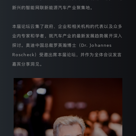
获
得
新兴的智能网联新能源汽车产业聚集地。
您
的
授
本届论坛云集了政府、企业和相关机构的代表以及众多
权
同
业内专家和学者，就汽车产业的最新发展趋势展开深入
意，
保
探讨。奥迪中国总裁罗英瀚博士（Dr. Johannes
障
Roscheck）受邀出席本届论坛，并作为全体会议发言
您
的
嘉宾分享洞见。
个
人
信
息
安
全
并
且
确
保
您
行
使