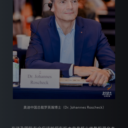
相
关
的
权
利。
本
隐
私
保
护
声
明
将
介
绍
我
们
如
何
通
过
奥迪中国总裁罗英瀚博士（Dr. Johannes Roscheck）
本
网
站
收