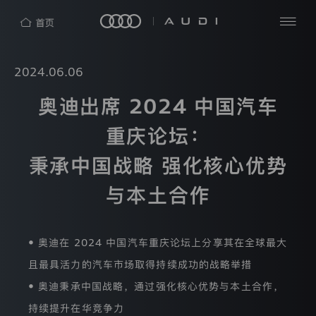
隐
私
查
2024.06.06
探
保
看
索
护
全
四
部
声
奥迪出席 2024 中国汽车
洞
环
明
见
AUDI
重庆论坛：
奥
新
热
迪
闻
秉承中国战略 强化核心优势
（中
中
门
奥
国）
心
搜
迪
企
与本土合作
中
索
业
国
管
理
奥
有
• 奥迪在 2024 中国汽车重庆论坛上分享其在全球最大
迪
限
公
且最具活力的汽车市场取得持续成功的战略举措
品
司
牌
• 奥迪秉承中国战略，通过强化核心优势与本土合作，
（“我
们”）
持续提升在华竞争力
e-
非