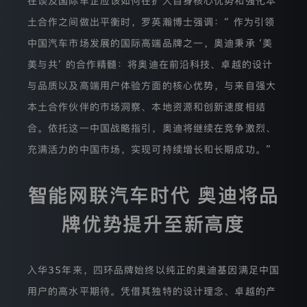
在谈及国际车企应该如何在扩大自身核心优势和强化本
集
使
土合作之间做出平衡时，罗英瀚博士强调：“ 作为引领
用
您
中国汽车市场发展的国际高端品牌之一，奥迪秉承 ‘美
的
美与共’ 的合作精髓：将奥迪在前沿科技、卓越的设计
个
人
与品质以及高端用户体验方面的核心优势，与来自强大
信
息。
本土合作伙伴的市场洞察、本地资源和创新速度相结
您
阅
合。依托这一中国战略指引，奥迪将继续在竞争激烈、
读
充满活力的中国市场，实现可持续增长和长期成功。”
本
迪
隐
私
保
智能网联汽车时代 奥迪将品
护
声
牌优势提升至新高度
明
后
登录已过期
继
续
您的登录状态已失效，需要重新登录才能继续操作
入华35年来，四环品牌始终以纯正的奥迪基因满足中国
浏
获取验证码
览
用户的高水平期待。凭借其独特的设计理念、卓越的产
重新登录
取消
本