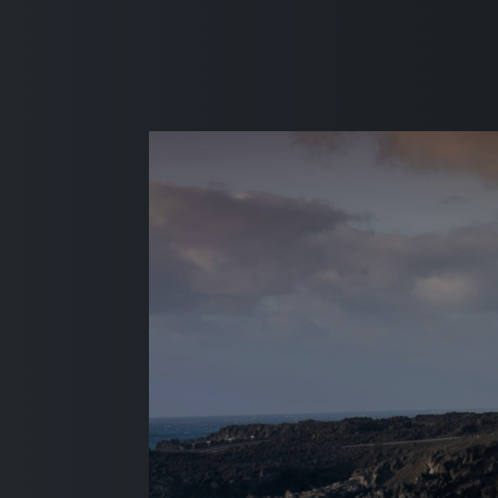
条
款
和
内
容。
目
前，
本
网
站
仅
在
获
得
您
的
同
意
之
后
收
集
并
匿