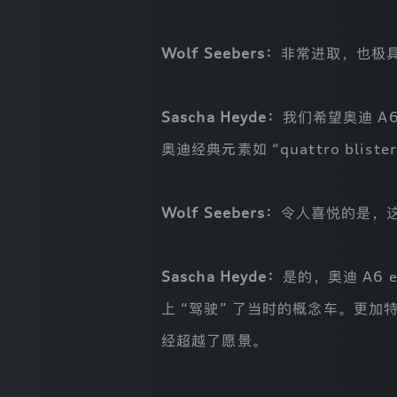
网
站
的，
Wolf Seebers：
非常进取，也极
表
示
您
已
Sascha Heyde：
我们希望奥迪 A
完
全
奥迪
经典元素如 “quattro b
理
解
并
接
Wolf Seebers：
令人喜悦的是，这
受
本
隐
私
Sascha Heyde：
是的，奥迪 A6
保
护
上 “驾驶” 了当时的概念车。更
声
明
经超越了愿景。
的
全
部