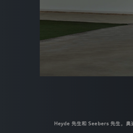
息
保
护
相
关
法
律
规
定
来
处
理
您
的
个
人
信
息，
就
相
应
处
理
Heyde 先生和 Seebers 先生，
活
动