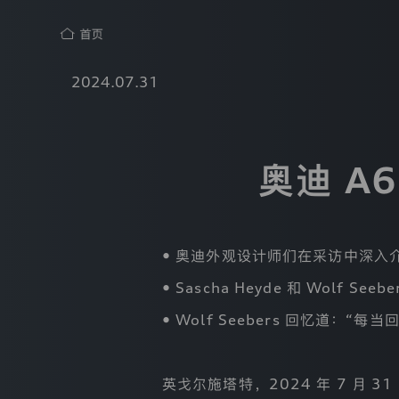
隐
2024.07.31
私
保
护
声
明
奥迪 A
奥
热
迪
（中
门
国）
搜
企
• 奥迪外观设计师们在采访中深入介绍
索
业
管
• Sascha Heyde 和 Wolf
理
奥
有
• Wolf Seebers 回忆道：“
迪
限
公
品
司
牌
（“我
英戈尔施塔特，2024 年 7 月 31 
们”）