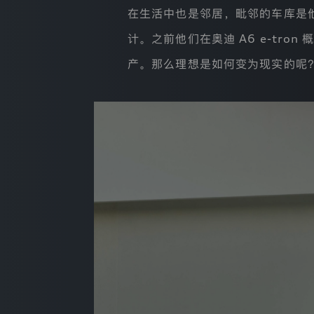
e-
非
在生活中也是邻居，毗邻的车库是他们
常
tron
查看全部
探索四环
尊
计。之前他们在奥迪 A6 e-tron
重
您
产。那么理想是如何变为现实的呢
的
洞见 AUDI
隐
私，
我
们
新闻中心
承
诺
将
遵
奥迪中国
照
中
华
人
民
共
和
国
个
人
信