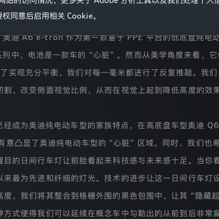
ol) 分析我们网站的访问情况，更多关于 Adobe 分析工具以及我们处理
同意后启用相关 Cookie。
 所说，比例就是一切。我们希望赋予奥迪 A6 e-tron 如
廓。奥迪 A6 e-tron 作为第一款基于 PPE 平台的低底
电动系列中，电池是一款车的 “心脏” 。然而从美学角度来看
姿态。为了实现充分平衡，我们对每一毫米都进行了反复推敲。我
切割，改变侧面视觉比例，从而在视觉上起到降低高度的效
经成为奥迪纯电动车型的家族特点，在高底盘车型奥迪 Q6 e
意凸显了奥迪纯电动车型的 “心脏” 区域。同时，我们也希望奥
的日间行车灯让前脸看起来科技感与未来感十足。当你看向奥迪
以来最为先进和纤细的灯光。技术的进步让这一日间行车灯
度，我们将其整合到格栅外围的黑色包围中，让其 “隐藏起
种方式使得我们可以延续在概念车中勾勒出的从前到后非常