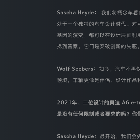
获
得
Sascha Heyde：
我们将概念车看
您
的
处于一个独特的汽车设计时代。对
授
权
基因的演变，都可以在设计层面利
同
意，
找到答案。它们是突破创新的先驱
保
障
您
的
Wolf Seebers：
如今，汽车不再仅
个
人
领域，车辆更像是伴侣、设计作品
信
息
安
全
2021年，二位设计的奥迪 A6 e
并
且
是没有任何限制或者要求的吗？你
确
保
您
行
Sascha Heyde：
最开始，我们会
使