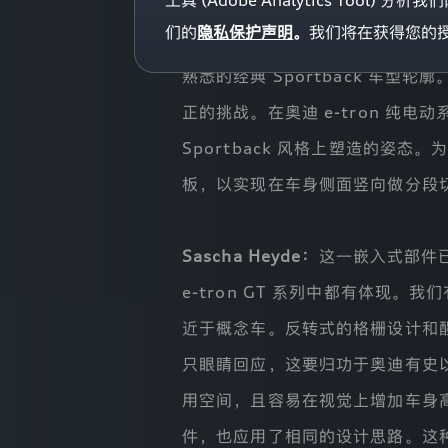
工具 (Adobe Analytics To
您的登录状态已失效，需要重新登录才能继续操作
集
们的
隐私保护声明
。
我们将在获得您的授权
使
Wolf Seebers：
正如 Sascha
获取验证码
用
重新登录
取消
您
熟悉的经典 Sportback 车型轮
户协议》
和
《隐私条款》
的
个
正的挑战。在奥迪 e-tron 纯
人
信
Sportback 风格上塑造的
/注册
息。
您
板，以实现在车身侧面竖向做分段
阅
读
本
隐
Sascha Heyde：
这一嵌入式部件已
私
保
e-tron GT
系列中都有体现。我们有
护
声
近于概念车。反转式的格栅设计和醒目
明
后
只眼睛回应，这要归功于奥迪有史
继
续
用空间，且容易在视觉上增加车身高
浏
览
件，也应用了相同的设计思路。这
本