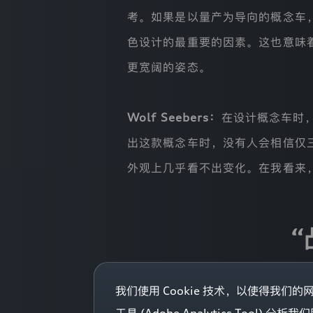
相
考。如果是以量产为导向的概念车
关
的
色设计的最重要的因素。这也意味
权
利。
更宽阔的姿态。
本
隐
私
保
Wolf Seebers：
在设计概念车时，
护
声
出这款概念车时，没有人会相信仅
明
将
外观上几乎看不出变化。在我看来
介
绍
我
迪
们
如
“
何
通
过
本
网
我们使用 Cookie 技术，以使得我们
奥迪 A6 e-tron 的基础架构
站
登录已过期
收