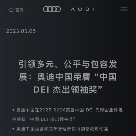
隐
私
查
2025.05.06
探
保
看
索
护
全
四
部
声
洞
环
明
见
AUDI
奥
新
引领多元、公平与包容发
热
迪
闻
（中
中
门
展：奥迪中国荣膺 “中国
奥
国）
心
搜
迪
企
中
索
业
DEI 杰出领袖奖”
国
管
理
奥
有
迪
限
• 奥迪中国在2025-2026美世中国 DEI 先锋企业评选
公
品
司
中荣获 “中国 DEI 杰出领袖奖”
牌
（“我
• 奥迪中国运营和变革管理部执行副总裁梅忆莲
们”）
e-
非