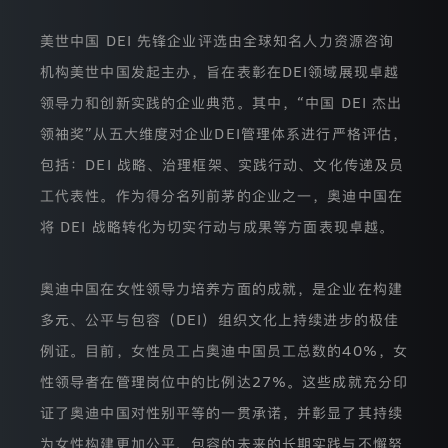
相
户协议》
和
《隐私条款》
关
的
美世中国 DEI 先锋企业评选由全球知名人力资源咨询
权
机构美世中国发起主办，旨在表彰在DEI领域展现卓越
/注册
利。
本
领导力和创新实践的企业典范。其中，“中国 DEI 杰出
隐
私
领袖奖”从五大维度对企业DEI管理体系进行严格评估，
保
包括：DEI 战略、治理框架、实践行动、文化传递及员
护
声
工代表性。作为得分名列前茅的企业之一，奥迪中国在
明
将
将 DEI 战略转化为切实行动与成果等方面表现卓越。
介
绍
我
奥迪中国在女性领导力培养方面的成就，是企业在构建
们
如
多元、公平与包容（DEI）组织文化上持续进步的极佳
何
通
例证。目前，女性员工占奥迪中国员工总数的40%，女
过
本
性领导者在管理岗位中的比例达27%。这些成就充分印
网
证了奥迪中国对性别平等的一贯承诺，并彰显了其持续
站
收
为女性构建更加公平、包容的未来的长期实践与不懈努