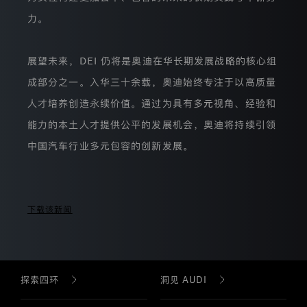
集
使
力。
用
您
的
展望未来，DEI 仍将是奥迪在华长期发展战略的核心组
个
人
成部分之一。入华三十余载，奥迪始终专注于以高质量
信
息。
人才培养创造永续价值。通过为具有多元视角、经验和
您
能力的本土人才提供公平的发展机会，奥迪将持续引领
阅
读
中国汽车行业多元包容的创新发展。
本
隐
私
保
护
下载该新闻
声
明
后
继
续
浏
探索四环
洞见 AUDI
览
本