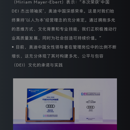
（Miriam Mayer-Ebert）表示：“本次荣获‘中国
常
tron
尊
DEI 杰出领袖奖’，奥迪中国深感荣幸。这是对我们始
重
终秉持‘以人为本’经营理念的充分肯定。通过拥抱多元
您
的
的思维方式、文化背景和专业技能，我们正积极推动行
隐
私，
业高质量发展，同时为社会创造可持续价值。”
我
们
• 目前，奥迪中国女性领导者在管理岗位中的比例不断
承
增长，这充分体现了其对构建多元、公平与包容
诺
将
（DEI）文化的承诺与实践
遵
照
中
华
人
民
共
和
国
个
人
信
息