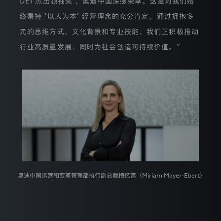
DEI 杰出领袖奖’，奥迪中国深感荣幸。这是对我们始
获
得
终秉持 ‘以人为本’ 经营理念的充分肯定。通过拥抱多
您
的
元的思维方式、文化背景和专业技能，我们正积极推动
授
权
行业高质量发展，同时为社会创造可持续价值。”
同
意，
保
障
您
的
个
迪
人
信
息
安
全
并
且
奥迪中国运营和变革管理部执行副总裁梅忆莲（Miriam Mayer-Ebert）
登录已过期
确
保
您的登录状态已失效，需要重新登录才能继续操作
您
行
获取验证码
使
重新登录
取消