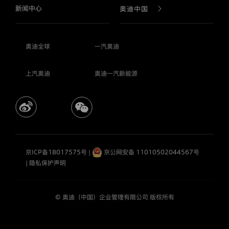
网
新闻中心
品牌故事
品牌故事
奥迪中国
站
的，
表
奥迪科技
AUDI 科技
公司简介
示
奥迪全球
一汽奥迪
您
已
奥迪 F1 & 赛车运动
AUDI 车型
企业社会责任
完
上汽奥迪
奥迪一汽新能源
全
理
奥迪设计
购车工具
企业年报
解
并
接
受
奥迪车型
诚信、合规与风险管理
本
隐
私
购车工具
加入我们
京ICP备18017575号
|
京公网安备 11010502044567号
保
|
隐私保护声明
护
声
明
的
© 奥迪（中国）企业管理有限公司 版权所有
全
部
条