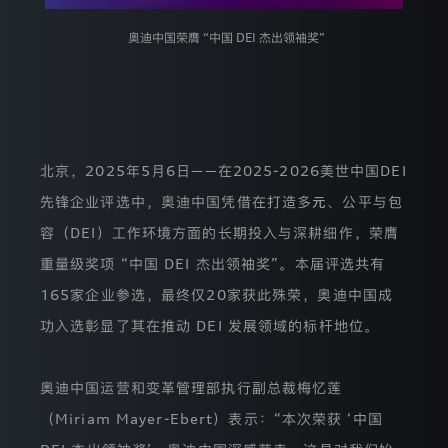
保
护
奥迪中国荣膺 “中国 DEI 杰出领袖奖”
相
关
法
律
规
定
来
北京，2025年5月6日——在2025-2026美世中国DEI
处
理
先锋企业评选中，奥迪中国凭借在打造多元、公平与包
您
容（DEI）工作环境方面的长期投入与深耕细作，荣膺
的
个
重量级奖项 “中国 DEI 杰出领袖奖”。本届评选共有
人
信
165家企业参选，最终仅20家获此殊荣，奥迪中国成
息，
就
功入选彰显了其在推动 DEI 发展领域的标杆地位。
相
应
处
奥迪中国运营和变革管理部执行副总裁梅忆莲
理
活
（Miriam Mayer-Ebert）表示：“本次荣获 ‘中国
动