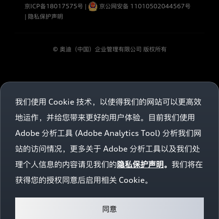
款
购车工具
加入我们
京ICP备18017575号
|
京公网安备 11010502044567号
和
|
隐私保护声明
内
容。
目
© 奥迪（中国）企业管理有限公司 版权所有
前，
本
网
站
仅
我们使用 Cookie 技术，以使得我们的网站可以更高效
在
获
地运作，并给您带来更好的用户体验。目前我们使用
得
您
Adobe 分析工具 (Adobe Analytics Tool) 分析我们网
的
同
站的访问情况，更多关于 Adobe 分析工具以及我们处
意
之
理个人信息的内容请见我们的
隐私保护声明
。
我们将在
后
获得您的授权同意后启用相关 Cookie。
收
集
并
匿
同意
名