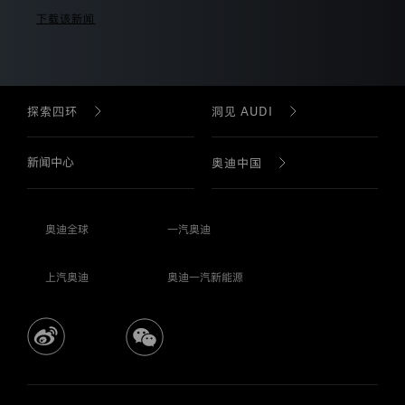
网
下载该新闻
站
的，
表
示
您
已
探索四环
洞见 AUDI
完
全
理
新闻中心
品牌故事
品牌故事
奥迪中国
解
并
接
奥迪科技
AUDI 科技
公司简介
受
奥迪全球
一汽奥迪
本
隐
奥迪 F1 & 赛车运动
AUDI 车型
企业社会责任
私
上汽奥迪
奥迪一汽新能源
保
护
奥迪设计
购车工具
声
企业年报
明
的
全
奥迪车型
诚信、合规与风险管理
部
条