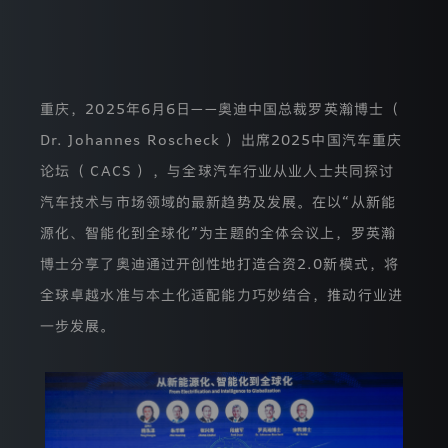
保
护
相
关
法
律
重庆，2025年6月6日——奥迪中国总裁罗英瀚博士（
规
Dr. Johannes Roscheck ）出席2025中国汽车重庆
定
来
论坛（ CACS ），与全球汽车行业从业人士共同探讨
处
理
汽车技术与市场领域的最新趋势及发展。在以“从新能
您
源化、智能化到全球化”为主题的全体会议上，罗英瀚
的
个
博士分享了奥迪通过开创性地打造合资2.0新模式，将
人
信
全球卓越水准与本土化适配能力巧妙结合，推动行业进
息，
就
一步发展。
相
应
处
理
活
动