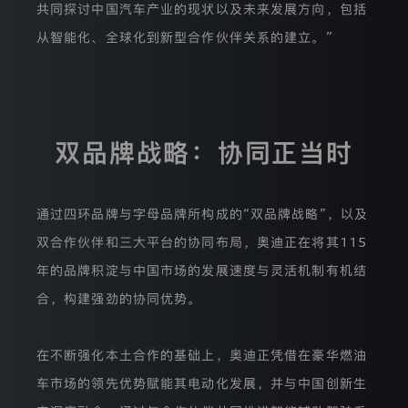
相
共同探讨中国汽车产业的现状以及未来发展方向，包括
您的登录状态已失效，需要重新登录才能继续操作
关
的
从智能化、全球化到新型合作伙伴关系的建立。”
获取验证码
权
重新登录
取消
利。
户协议》
和
《隐私条款》
本
隐
私
保
/注册
双品牌战略：协同正当时
护
声
明
将
通过四环品牌与字母品牌所构成的“双品牌战略”，以及
介
绍
双合作伙伴和三大平台的协同布局，奥迪正在将其115
我
们
年的品牌积淀与中国市场的发展速度与灵活机制有机结
如
何
合，构建强劲的协同优势。
通
过
本
在不断强化本土合作的基础上，奥迪正凭借在豪华燃油
网
站
车市场的领先优势赋能其电动化发展，并与中国创新生
收