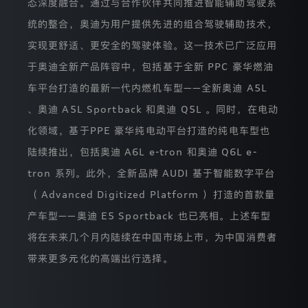
态深度融合。通过与合作伙伴共同推进智能辅助驾驶系
集
使
统的整合，奥迪为用户提供先进的组合驾驶辅助技术，
用
您
实现更舒适、更安全的驾驶体验。这一技术已广泛应用
的
个
于奥迪全新产品阵容中，包括基于全新 PPC 豪华燃油
人
车平台打造的最新一代内燃机车型——全新奥迪 A5L
信
息。
、奥迪 A5L Sportback 和奥迪 Q5L 。同时，在电动
您
阅
化领域，基于PPE 豪华纯电动平台打造的纯电车型也
读
陆续推出，包括奥迪 A6L e-tron 和奥迪 Q6L e-
本
隐
tron 系列。此外，全新品牌 AUDI 基于智能数字平台
私
保
（ Advanced Digitized Platform ）打造的首款量
护
声
产车型——奥迪 E5 Sportback 也已亮相。上述车型
明
将在未来几个月内陆续在中国市场上市，为中国消费者
后
继
带来更多元化的高端出行选择。
续
浏
览
本