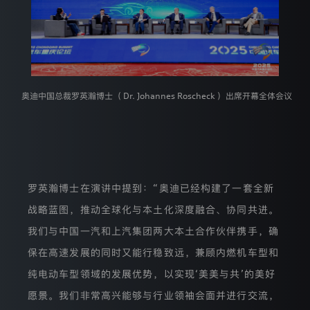
获
得
您
的
授
权
同
意，
奥迪中国总裁罗英瀚博士（ Dr. Johannes Roscheck ）出席开幕全体会议
保
障
您
的
个
人
信
息
罗英瀚博士在演讲中提到：“奥迪已经构建了一套全新
安
战略蓝图，推动全球化与本土化深度融合、协同共进。
迪
全
并
我们与中国一汽和上汽集团两大本土合作伙伴携手，确
且
确
保在高速发展的同时又能行稳致远，兼顾内燃机车型和
保
纯电动车型领域的发展优势，以实现‘美美与共’的美好
您
行
愿景。我们非常高兴能够与行业领袖会面并进行交流，
使
登录已过期