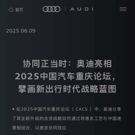
隐
私
查
2025.06.09
探
保
看
索
护
全
四
部
声
洞
环
明
见
AUDI
奥
新
协同正当时：奥迪亮相
热
迪
闻
（中
中
门
2025中国汽车重庆论坛，
奥
国）
心
搜
迪
企
中
索
业
擘画新出行时代战略蓝图
国
管
理
奥
有
迪
限
• 在2025中国汽车重庆论坛（ CACS ）中，奥迪分享
公
品
司
了其全新升级的合资战略如何通过将德系工艺与中国速
牌
（“我
度相结合，以激发协同效应
们”）
e-
非