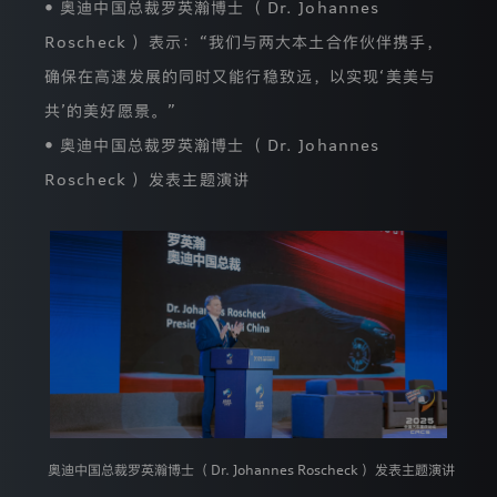
• 奥迪中国总裁罗英瀚博士（ Dr. Johannes
常
tron
尊
Roscheck ）表示：“我们与两大本土合作伙伴携手，
重
确保在高速发展的同时又能行稳致远，以实现‘美美与
您
的
共’的美好愿景。”
隐
私，
• 奥迪中国总裁罗英瀚博士（ Dr. Johannes
我
们
Roscheck ）发表主题演讲
承
诺
将
遵
照
中
华
人
民
共
和
国
个
人
奥迪中国总裁罗英瀚博士（ Dr. Johannes Roscheck ）发表主题演讲
信
息